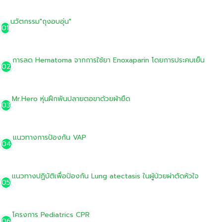
นวัตกรรม"ถุงอบอุ่น"
01
การลด Hematoma จากการใช้ยา Enoxaparin โดยการประคบเย็น
02
Mr.Hero หุ่นฝึกพันปลายตอขาด้วยผ้ายืด
03
แนวทางการป้องกัน VAP
04
แนวทางปฏิบัติเพื่อป้องกัน Lung atectasis ในผู้ป่วยผ่าตัดหัวใจ
05
โครงการ Pediatrics CPR
06