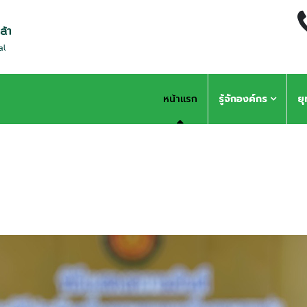
หน้าแรก
รู้จักองค์กร
ย